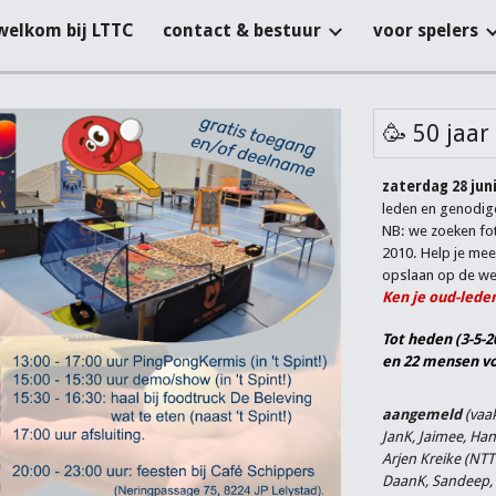
welkom bij LTTC
contact & bestuur
voor spelers
ip to main content
Skip to navigat
🥳 50 jaar
zaterdag 28 jun
leden en genodi
NB: we zoeken fot
2010. Help je mee
opslaan op de web
Ken je oud-lede
Tot heden (3-5-
en 22 mensen v
aangemeld
(vaa
JanK, Jaimee, Han
Arjen Kreike (NTT
DaanK, Sandeep, 