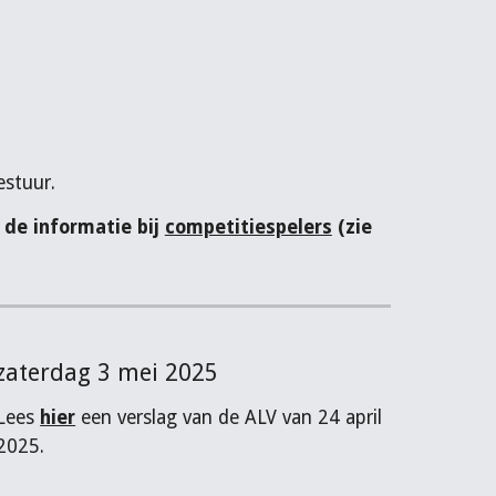
estuur.
r de informatie bij
competitiespelers
(zie
zaterdag 3 mei 2025
Lees
hier
een verslag van de ALV van 24 april
2025.