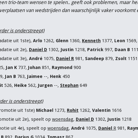
s een trio-team wensen te spelen.. geeft ook problemen, maar h
 verplaatsen van wedstrijden dan waarschijnlijk vaker voorkomt
der is onderstreept)
datie uit 1ste),
Arlo
1262,
Glenn
1360,
Kenneth
1377,
Leon
1569
datie uit 2e),
Daniel D
1302,
Justin
1218,
Patrick
997,
Daan B
11
datie uit 3e),
André
1075,
Daniel R
981,
Sandeep
879,
Zsolt
1151
25,
Jan K
737,
Johan
851,
Raymond
900
9,
Jan B
763,
Jaimee
--,
Henk
450
it
526,
Heike
562,
Jurgen
--,
Stephan
649
der is onderstreept)
romotie uit 1ste)
Michael
1273,
Rohit
1262,
Valentin
1616
omotie uit 2e), speelt op
woensdag
,
Daniel D
1302,
Justin
1218
tie uit 4e), speelt op
woensdag
,
André
1075,
Daniel
R
981,
Ray
 B
892,
Darius G
1034,
Tomasz
867