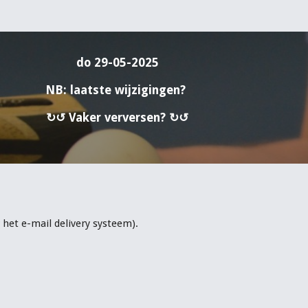
do
2
9
-05-2025
NB: laatste wijzigingen?
↻↺ Vaker verversen? ↻↺
het e-mail delivery systeem).