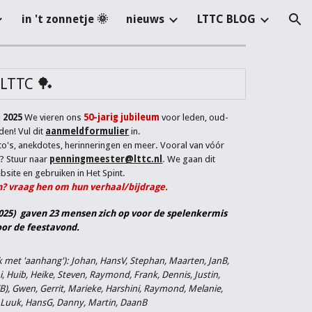
in 't zonnetje 🌞
nieuws
LTTC BLOG
ion
 LTTC 🏓
i 2025
We vieren ons
50-jarig jubileum
voor leden, oud-
gden!
Vul dit
aanmeldformulier
in.
o's, anekdotes, herinneringen en meer. Vooral van vóór
? Stuur naar
penningmeester@lttc.nl
. We gaan dit
site en gebruiken in Het Spint.
n? vraag hen om hun verhaal/bijdrage.
2025) gaven 23 mensen zich op voor de spelenkermis
oor de feestavond.
k met 'aanhang'): Johan, HansV, Stephan, Maarten, JanB,
i, Huib, Heike, Steven, Raymond, Frank, Dennis, Justin,
B), Gwen, Gerrit, Marieke, Harshini, Raymond, Melanie,
Luuk, HansG, Danny, Martin, DaanB