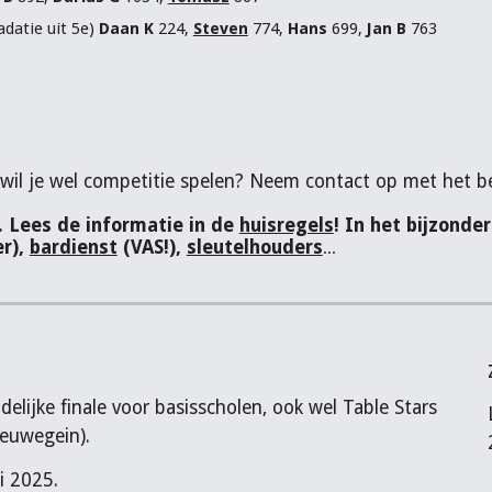
datie uit 5e)
Daan K
224,
Steven
774,
Hans
699,
Jan B
763
ar wil je wel competitie spelen? Neem contact op met het b
 Lees de informatie in de
huisregels
! In het bijzonde
r)
,
bardienst
(VAS!)
,
sleutelhouders
...
elijke finale voor basisscholen, ook wel Table Stars
ieuwegein).
ei 2025.