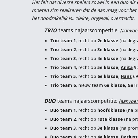
Het feit dat diverse spelers zowel in een duo al
moeten zich realiseren dat de aanvraag voor het
het noodzakelijk is.. ziekte, ongeval, overmacht.
TRIO
teams najaarscompetitie:
(aanvoer
Trio team 1
, recht op
2e klasse
(na degra
Trio team 2
, recht op
3e klasse
(na degra
Trio team 3
, recht op
4e klasse
(na degra
Trio team 4,
recht op
5e klasse
,
Anita
9
Trio team 5
, recht op
6e klasse
,
Hans
69
Trio team 6
, nieuw team
6e klasse
,
Gerr
DUO
teams najaarscompetitie:
(aanvoer
Duo team 1
, recht op
hoofdklasse
(na p
Duo team 2
, recht op
1ste klasse
(na pr
Duo team 3
, recht op
3e klasse
(na promo
Duo team 4
, recht op
4e klasse
,
Dariusz