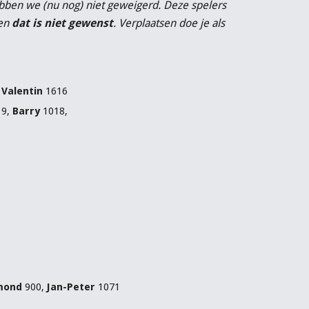
ebben we (nu nog) niet geweigerd. Deze spelers
 en
dat is niet gewenst
. Verplaatsen doe je als
,
Valentin
1616
19,
Barry
1018,
mond
900,
Jan-Peter
1071