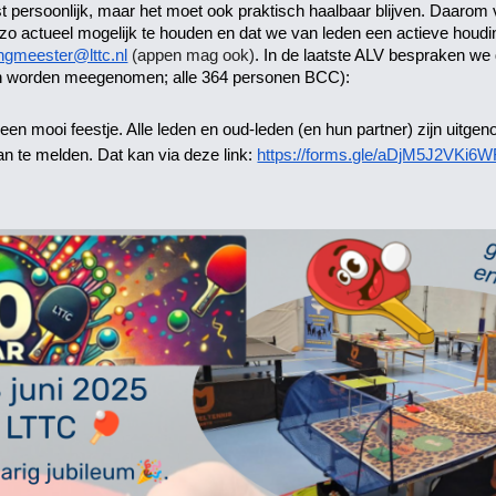
 persoonlijk, maar het moet ook praktisch haalbaar blijven. Daarom v
e zo actueel mogelijk te houden en dat we van leden een actieve ho
ngmeester@lttc.nl
(appen mag ook)
. In de laatste ALV bespraken we d
en worden meegenomen; alle 364 personen BCC):
 een mooi feestje. Alle leden en oud-leden (en hun partner) zijn uitge
an te melden. Dat kan via deze link:
https://forms.gle/aDjM5J2VKi6