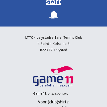
start
🏚️
LTTC - Lelystadse Tafel Tennis C
lub
't Spint - Kofschip 6
8223 EZ Lelystad
Game 11
, onze sponsor.
V
oor (
club
)shirts: