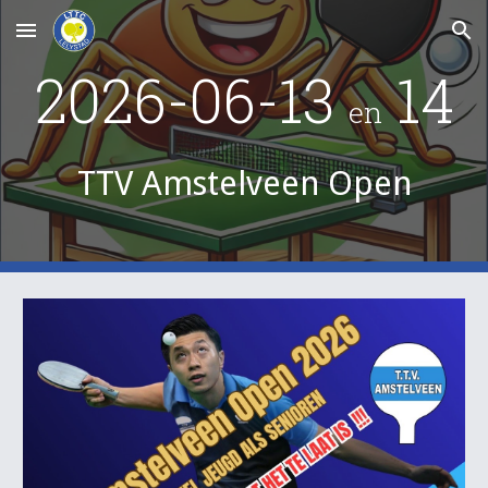
Skip to main content
Skip to navigation
2026-0
6
-1
3
14
en
TTV Amstelveen Open