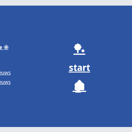
🏓
e 🌞
start
ieuws
ieuws
🏚️