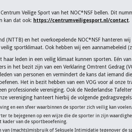
 Centrum Veilige Sport van het NOC*NSF bellen. Dit numme
n kan dat ook:
https://centrumveiligesport.nl/contact
.
ond (NTTB) en het overkoepelende NOC*NSF hanteren wij al
eilig sportklimaat. Ook hebben wij een aannamebeleid (zie
t haar leden in een veilig klimaat kunnen sporten. Eén va
ners in het bezit zijn van een Verklaring Omtrent Gedrag 
rleden van personen en vermindert de kans dat iemand die
oefenen. Het in bezit hebben van een VOG voor al onze tra
een professionele vereniging. Ook de Nederlandse Tafelt
e vereniging hanteert hierbij de volgende gedragsregels
ng en een sfeer waarbinnen de sporter zich veilig kan voelen
er te bejegenen op een wijze die de sporter in zijn waardighei
et kader van de sportbeoefening.
 van (machts)misbruik of Seksuele Intimidatie tegenover de s