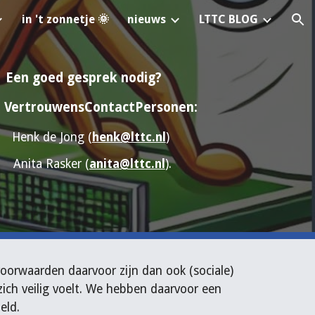
in 't zonnetje 🌞
nieuws
LTTC BLOG
ion
Een goed gesprek nodig?
 VertrouwensContactPersonen:
Henk de Jong (
henk@lttc.nl
)
Anita Rasker (
anita@lttc.nl
).
voorwaarden daarvoor zijn dan ook (sociale)
zich veilig voelt. We hebben daarvoor een
eld.