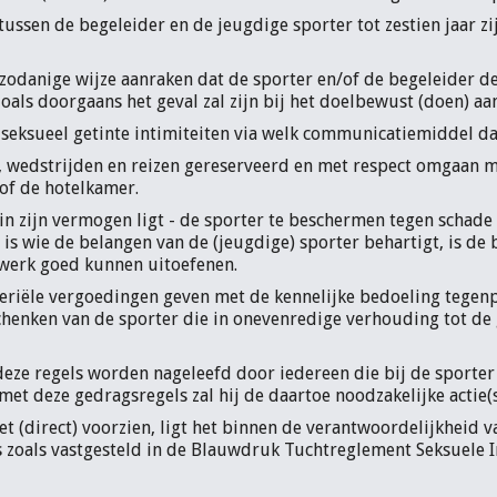
 tussen de begeleider en de jeugdige sporter tot zestien jaar
zodanige wijze aanraken dat de sporter en/of de begeleider de
 zoals doorgaans het geval zal zijn bij het doelbewust (doen) a
 seksueel getinte intimiteiten via welk communicatiemiddel d
s), wedstrijden en reizen gereserveerd en met respect omgaan 
 of de hotelkamer.
 in zijn vermogen ligt - de sporter te beschermen tegen schad
is wie de belangen van de (jeugdige) sporter behartigt, is de
n werk goed kunnen uitoefenen.
eriële vergoedingen geven met de kennelijke bedoeling tegenp
chenken van de sporter die in onevenredige verhouding tot de
 deze regels worden nageleefd door iedereen die bij de sporter
 met deze gedragsregels zal hij de daartoe noodzakelijke acti
et (direct) voorzien, ligt het binnen de verantwoordelijkheid v
s zoals vastgesteld in de Blauwdruk Tuchtreglement Seksuele 