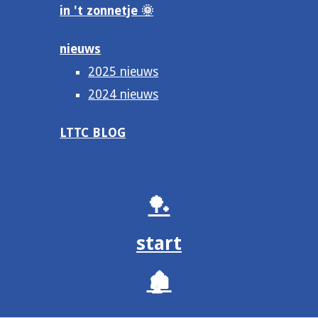
in 't zonnetje 🌞
nieuws
2025 nieuws
2024 nieuws
LTTC BLOG
🏓
start
🏚️