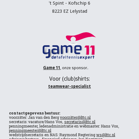
't Spint - Kofschip 6
8223 EZ Lelystad
Game 11
, onze sponsor.
V
oor (
club
)shirts:
teamwear-specialist
contactgegevens bestuur:
voorzitter: Jan van den Berg
voorzitter@lttc.nl
secretaris: vacature/Hans Vos,
secretaris@lttc.nl
penningmeester, ledenadministratie en webmaster: Hans Vos,
penningmeester@lttc.nl
wedstrijdsecretaris en NAS: Raymond Regtering
ws@lttc.nl