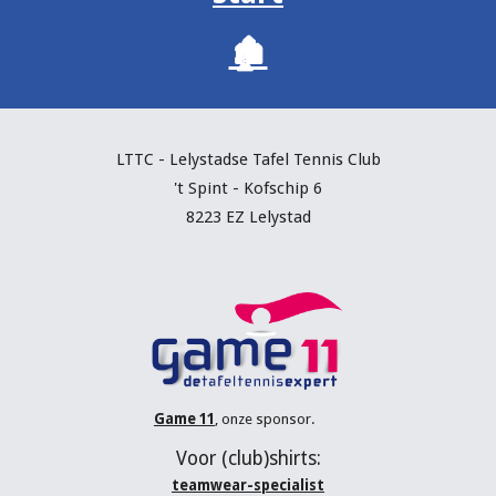
🏚️
LTTC - Lelystadse Tafel Tennis C
lub
't Spint - Kofschip 6
8223 EZ Lelystad
Game 11
, onze sponsor.
V
oor (
club
)shirts:
teamwear-specialist