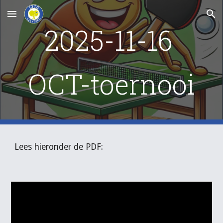
Skip to main content
Skip to navigation
2025-1
1
-16
OC
T-toernooi
L
ees hieronder de PDF: