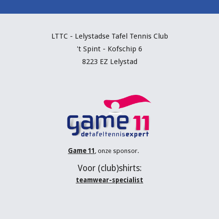
LTTC - Lelystadse Tafel Tennis C
lub
't Spint - Kofschip 6
8223 EZ Lelystad
Game 11
, onze sponsor.
V
oor (
club
)shirts:
teamwear-specialist