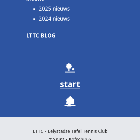
2025 nieuws
2024 nieuws
LTTC BLOG
🏓
start
🏚️
LTTC - Lelystadse Tafel Tennis C
lub
't Spint - Kofschip 6