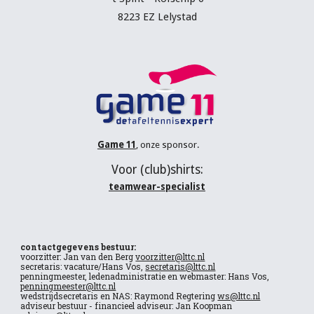
8223 EZ Lelystad
Game 11
, onze sponsor.
V
oor (
club
)shirts:
teamwear-specialist
contactgegevens bestuur:
voorzitter: Jan van den Berg
voorzitter@lttc.nl
secretaris: vacature/Hans Vos,
secretaris@lttc.nl
penningmeester, ledenadministratie en webmaster: Hans Vos,
penningmeester@lttc.nl
wedstrijdsecretaris en NAS: Raymond Regtering
ws@lttc.nl
adviseur bestuur - financieel adviseur: Jan Koopman