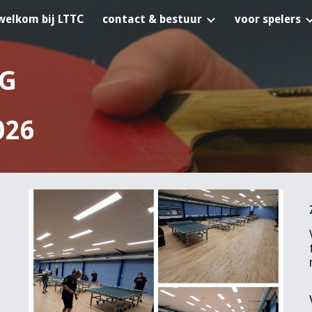
welkom bij LTTC
contact & bestuur
voor spelers
ip to main content
Skip to navigat
OG
026