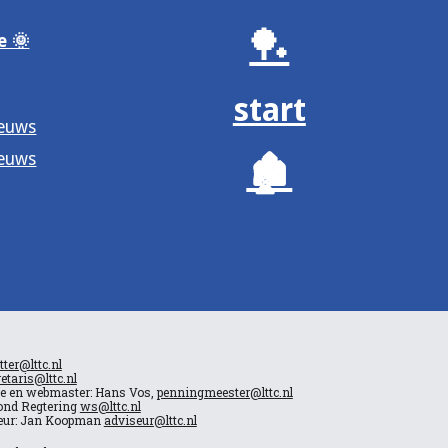
🏓
e 🌞
start
ieuws
ieuws
🏚️
tter@lttc.nl
etaris@lttc.nl
ie en webmaster: Hans Vos,
penningmeester@lttc.nl
ond Regtering
ws@lttc.nl
iseur: Jan Koopman
adviseur@lttc.nl