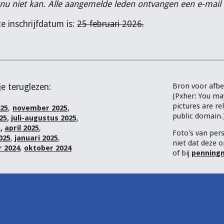
 nu niet kan. Alle aangemelde leden ontvangen een e-mail 
te inschrijfdatum is:
25 februari 2026.
Bron voor afbe
je teruglezen:
(Pxher:
Y
ou may
pictures are r
,
25
,
november 2025
public domain.
25
,
juli-augustus 2025
,
5
,
april 2025
,
Foto's van per
025
,
januari 2025
,
niet dat deze o
 2024
,
oktober 2024
of bij
penningm