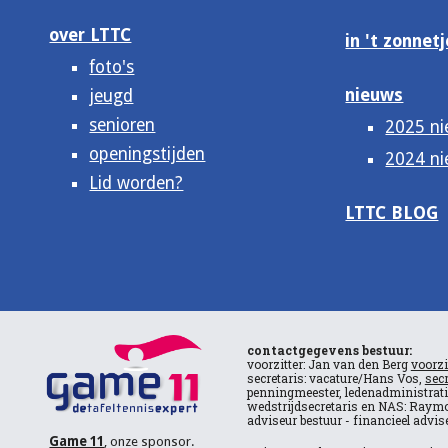
over LTTC
in 't zonnetj
foto's
nieuws
jeugd
senioren
2025 n
openingstijden
2024 n
Lid worden?
LTTC BLOG
contactgegevens bestuur:
voorzitter: Jan van den Berg
voorzi
secretaris: vacature/Hans Vos,
secr
penningmeester, ledenadministrat
wedstrijdsecretaris en NAS: Raym
adviseur bestuur - financieel adv
Game 11
, onze sponsor.