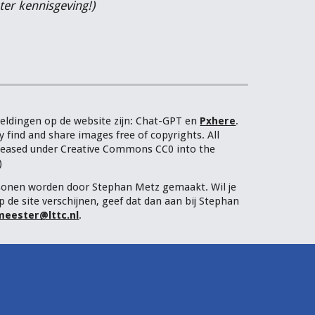
ter kennisgeving!)
elding
en op de website zijn:
Chat-
GPT
en
Pxhere
.
 find and share images free of copyrights. All
eleased under Creative Commons CC0 into the
)
sonen worden door Stephan Metz gemaakt. Wil je
p de site verschijnen, geef dat dan aan bij Stephan
eester@lttc.nl
.