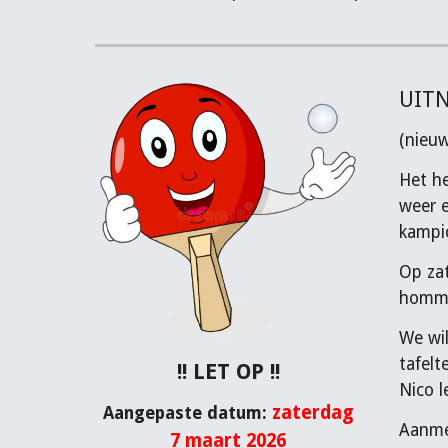
UITN
(nieu
Het he
weer e
kampi
Op zat
hommag
We wil
tafelt
!! LET OP !!
Nico l
zaterdag
Aangepaste datum:
Aanme
7 maart 2026