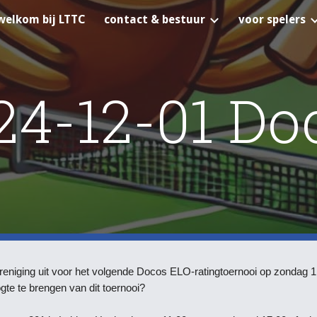
welkom bij LTTC
contact & bestuur
voor spelers
ip to main content
Skip to navigat
24-12-01 Do
vereniging uit voor het volgende Docos ELO-ratingtoernooi op zondag
ogte te brengen van dit toernooi?