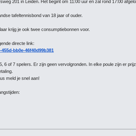
rsweg 201 in Leiden. Het begint om 11:00 uur en zal rond 17:00 afgelo
andse tafeltennisbond van 18 jaar of ouder.
daar krijg je ook twee consumptiebonnen voor.
ende directe link:
17-455d-bb0e-46f40d99b381
 6 of 7 spelers. Er zijn geen vervolgronden. In elke poule zijn er prij
taling.
dus meld je snel aan!
ngstijden: