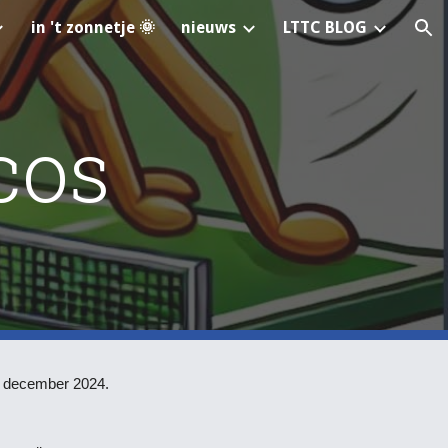
in 't zonnetje 🌞
nieuws
LTTC BLOG
ion
cos
 1 december 2024.