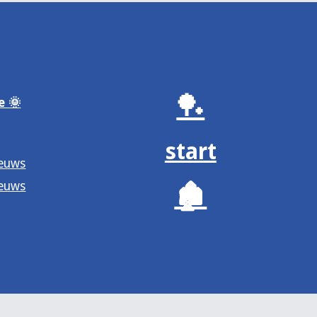
🏓
e 🌞
start
ieuws
ieuws
🏚️