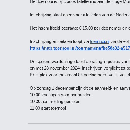
Het toernooi is bij Docos tafeltennis aan de Hoge Mo
Inschrijving staat open voor alle leden van de Nederl
Het inschrijfgeld bedraagt € 15,00 per deelnemer en 
Inschrijving en betalen loopt via
toernooi.nl
via de volg
https://nttb.toernooi.nl/tournament/fbe58e02-a5
De spelers worden ingedeeld op rating in poules van 5,
en met 28 november 2024. Inschrijven verplicht tot be
Er is plek voor maximaal 84 deelnemers. Vol is vol, 
Op zondag 1 december zijn dit de aanmeld- en aanva
10:00 zaal open voor aanmelden
10:30 aanmelding gesloten
11:00 start toernooi