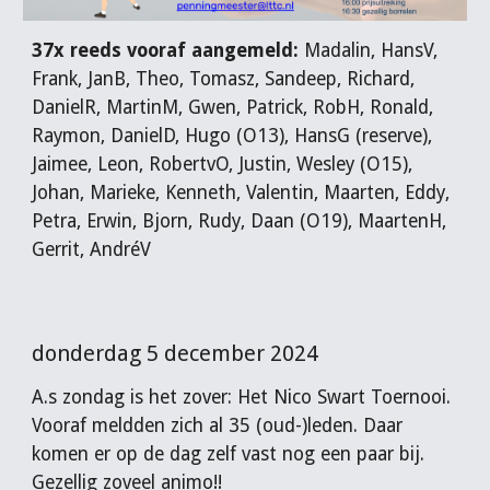
37x reeds vooraf aangemeld:
Madalin, HansV,
Frank, JanB, Theo, Tomasz, Sandeep, Richard,
Dani
e
lR, MartinM, Gwen, Patrick, RobH, Ronald,
Raymon, DanielD, Hugo (O13), HansG (reserve),
Jaimee, Leon, RobertvO, Justin, Wesley (O15),
Johan, Marieke, Kenneth, Valentin, Maarten, Eddy,
Petra, Erwin, Bjorn, Rudy, Daan (O19), MaartenH,
Gerrit, AndréV
donderdag 5 december 2024
A.s zondag is het zover: Het Nico Swart Toernooi.
Vooraf meldden zich al 35 (oud-)leden. Daar
komen er op de dag zelf vast nog een paar bij.
Gezellig zoveel animo!!