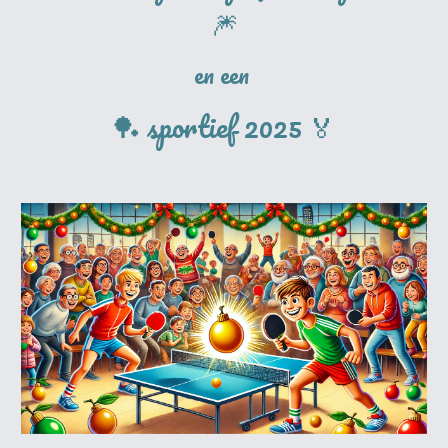
🎆
en een
🏓 sportief 2025 🏅