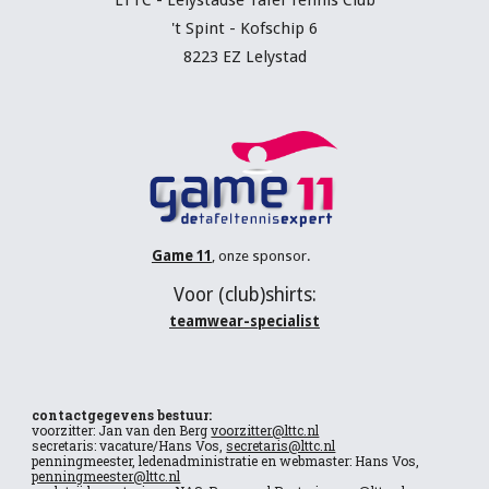
LTTC - Lelystadse Tafel Tennis C
lub
't Spint - Kofschip 6
8223 EZ Lelystad
Game 11
, onze sponsor.
V
oor (
club
)shirts:
teamwear-specialist
contactgegevens bestuur:
voorzitter: Jan van den Berg
voorzitter@lttc.nl
secretaris: vacature/Hans Vos,
secretaris@lttc.nl
penningmeester, ledenadministratie en webmaster: Hans Vos,
penningmeester@lttc.nl