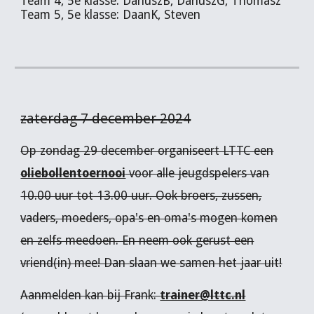
Team 4, 5e klasse: DariuszB, DariuszG, Thomasz
Team 5, 5e klasse: DaanK, Steven
zaterdag 7 december 2024
Op zondag 29 december organiseert LTTC een
oliebollentoernooi
voor alle jeugdspelers van
10.00 uur tot 13.00 uur. Ook broers, zussen,
vaders, moeders, opa's en oma's mogen komen
en zelfs meedoen. En neem ook gerust een
vriend(in) mee! Dan slaan we samen het jaar uit!
Aanmelden kan bij Frank:
trainer@lttc.nl