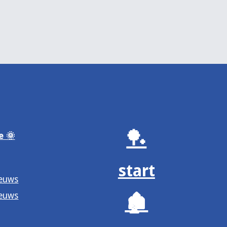
🏓
e 🌞
start
ieuws
ieuws
🏚️