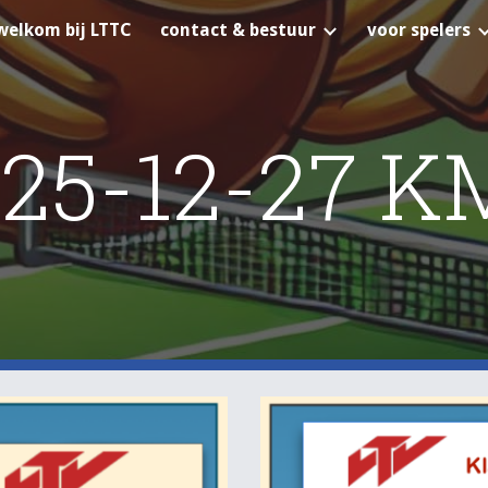
welkom bij LTTC
contact & bestuur
voor spelers
ip to main content
Skip to navigat
25-12-27 