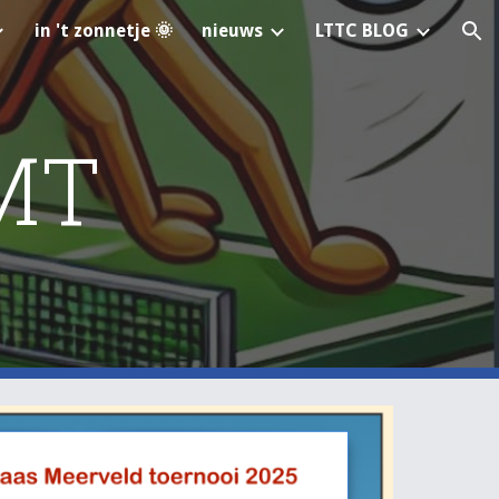
in 't zonnetje 🌞
nieuws
LTTC BLOG
ion
KMT