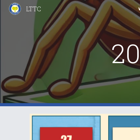
LTTC
Sk
20