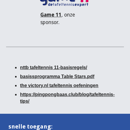
Game 11
, onze
sponsor.
nttb tafeltennis 11-basisregels/
basissprogramma Table Stars.pdf
the victory.nl tafeltennis oefeningen
https://pingpongbaas.club/blog/tafeltennis-
tips/
snelle toegang: