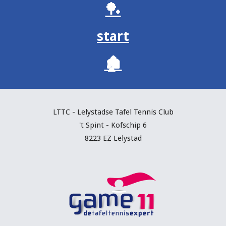
🏓
start
🏚️
LTTC - Lelystadse Tafel Tennis C
lub
't Spint - Kofschip 6
8223 EZ Lelystad