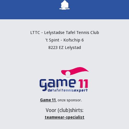
🏚️
LTTC - Lelystadse Tafel Tennis C
lub
't Spint - Kofschip 6
8223 EZ Lelystad
Game 11
, onze sponsor.
V
oor (
club
)shirts:
teamwear-specialist