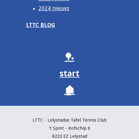
2024 nieuws
LTTC BLOG
🏓
start
🏚️
LTTC - Lelystadse Tafel Tennis C
lub
't Spint - Kofschip 6
8223 EZ Lelystad