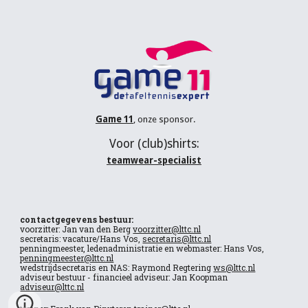
Game 11
, onze sponsor.
V
oor (
club
)shirts:
teamwear-specialist
contactgegevens bestuur:
voorzitter: Jan van den Berg
voorzitter@lttc.nl
secretaris: vacature/Hans Vos,
secretaris@lttc.nl
penningmeester, ledenadministratie en webmaster: Hans Vos,
penningmeester@lttc.nl
wedstrijdsecretaris en NAS: Raymond Regtering
ws@lttc.nl
adviseur bestuur - financieel adviseur: Jan Koopman
adviseur@lttc.nl