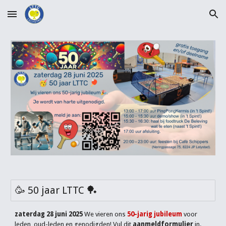
Skip to main content
Skip to navigation
🥳 50 jaar LTTC 🏓
zaterdag 28 juni 2025
We vieren ons
50-jarig jubileum
voor
leden, oud-leden en genodigden!
Vul dit
aanmeldformulier
in.