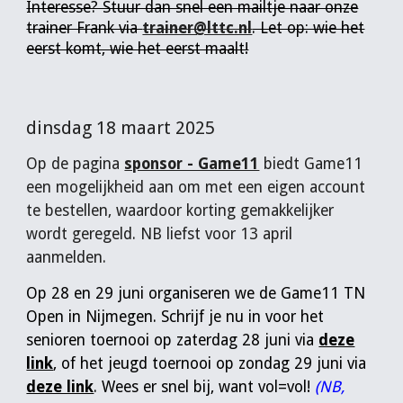
Interesse? Stuur dan snel een mailtje naar onze
trainer Frank via
trainer@lttc.nl
. Let op: wie het
eerst komt, wie het eerst maalt!
dinsdag 18 maart 2025
Op de pagina
sponsor - Game11
biedt Game11
een mogelijkheid aan om met een eigen account
te bestellen, waardoor korting gemakkelijker
wordt geregeld. NB liefst voor 13 april
aanmelden.
Op 28 en 29 juni organiseren we de Game11 TN
Open in Nijmegen. Schrijf je nu in voor het
senioren toernooi op zaterdag 28 juni via
deze
link
, of het jeugd toernooi op zondag 29 juni via
deze link
. Wees er snel bij, want vol=vol!
(NB,