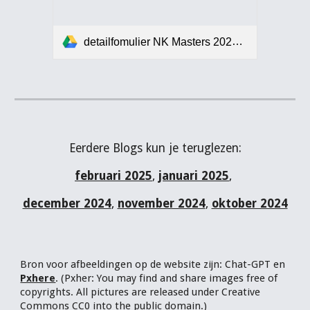
detailfomulier NK Masters 2025 ( voorheen NK Veteranen ).pdf
Eerdere Blogs kun je teruglezen:
februari 2025
,
januari 2025
,
december 2024
,
november 2024
,
oktober 2024
Bron voor afbeelding
en op de website zijn:
Chat-
GPT
en
Pxhere
.
(Pxher:
Y
ou may find and share images free of
copyrights. All pictures are released under Creative
Commons CC0 into the public domain.)