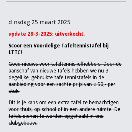
dinsdag 25 maart 2025
update 28-3-2025: uitverkocht.
Scoor een Voordelige Tafeltennistafel bij
LTTC!
Goed nieuws voor tafeltennisliefhebbers! Door de
aanschaf van nieuwe tafels hebben we nu 3
degelijke, gebruikte tafeltennistafels in de
aanbieding voor een zachte prijs van € 50,- per
stuk.
Dit is je kans om een extra tafel te bemachtigen
voor thuis, op school of in een andere ruimte. De
tafels dienen te worden opgehaald in ons
clubgebouw.