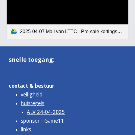
2025-04-07 Mail van LTTC - Pre-sale kortingsactie voor NTTB-leden.pdf
snelle toegang:
contact & bestuur
veiligheid
huisregels
ALV 24-04-2025
sponsor - Game11
links