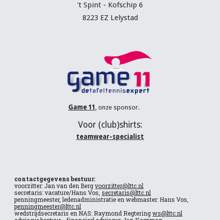
't Spint - Kofschip 6
8223 EZ Lelystad
Game 11
, onze sponsor.
V
oor (
club
)shirts:
teamwear-specialist
contactgegevens bestuur:
voorzitter: Jan van den Berg
voorzitter@lttc.nl
secretaris: vacature/Hans Vos,
secretaris@lttc.nl
penningmeester, ledenadministratie en webmaster: Hans Vos,
penningmeester@lttc.nl
wedstrijdsecretaris en NAS: Raymond Regtering
ws@lttc.nl