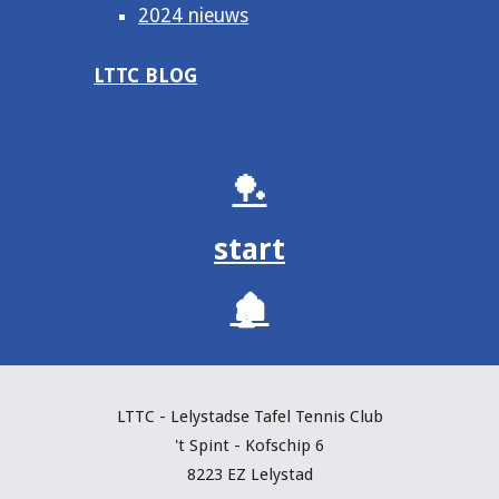
2024 nieuws
LTTC BLOG
🏓
start
🏚️
LTTC - Lelystadse Tafel Tennis C
lub
't Spint - Kofschip 6
8223 EZ Lelystad