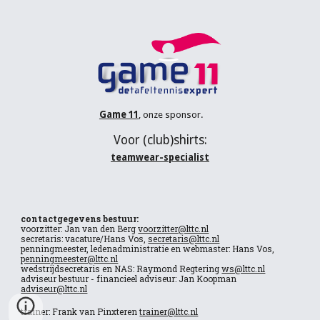
Game 11
, onze sponsor.
V
oor (
club
)shirts:
teamwear-specialist
contactgegevens bestuur:
voorzitter: Jan van den Berg
voorzitter@lttc.nl
secretaris: vacature/Hans Vos,
secretaris@lttc.nl
penningmeester, ledenadministratie en webmaster: Hans Vos,
penningmeester@lttc.nl
wedstrijdsecretaris en NAS: Raymond Regtering
ws@lttc.nl
adviseur bestuur - financieel adviseur: Jan Koopman
adviseur@lttc.nl
trainer: Frank van Pinxteren
trainer@lttc.nl