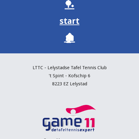
🏓
start
🏚️
LTTC - Lelystadse Tafel Tennis C
lub
't Spint - Kofschip 6
8223 EZ Lelystad