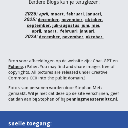
Eerdere Blogs
kun je teruglezen
:
202
6
:
,
,
,
april
maart
februari
januari
,
2025:
,
,
december
,
november
oktober
september
,
juli-augustus
,
juni
,
mei
,
april
,
maart
,
februari
,
januari
,
202
4
:
december
,
november
,
oktober
Bron voor afbeelding
en op de website zijn:
Chat-
GPT
en
Pxhere
.
(Pxher:
Y
ou may find and share images free of
copyrights. All pictures are released under Creative
Commons CC0 into the public domain.)
Foto's van personen worden door Stephan Metz
gemaakt. Wil je niet dat deze op de site verschijnen, geef
dat dan aan bij Stephan of bij
penningmeester@lttc.nl
.
snelle toegang: