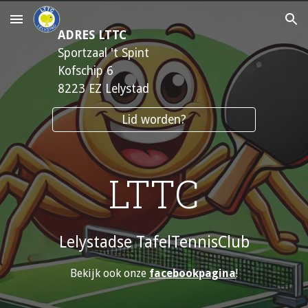
Skip to main content
Skip to navigation
ADRES LTTC
Sportzaal 't Spint
Kofschip 6
8223 EZ Lelystad
Lid worden?
LTTC
Lelystadse TafelTennisClub
Bekijk ook onze
facebookpagina
!